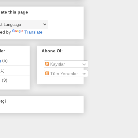
late this page
ed by
Translate
ler
Abone Ol:
g
(5)
Kayıtlar
(1)
Tüm Yorumlar
g
(9)
tçi