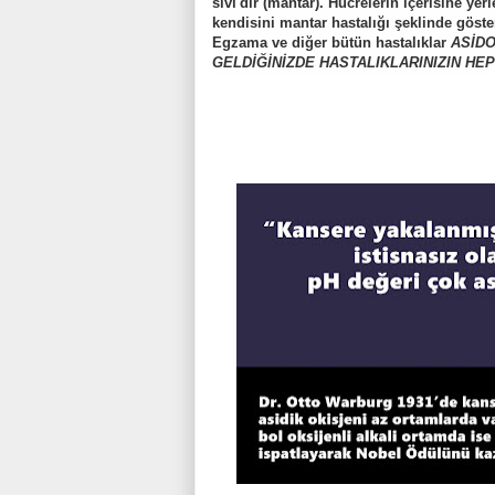
sıvı'dır (mantar). Hücrelerin içerisine yer
kendisini mantar hastalığı şeklinde göster
Egzama ve diğer bütün hastalıklar
ASİDO
GELDİĞİNİZDE HASTALIKLARINIZIN HE