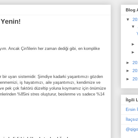
Blog 
▼
20
 Yenin!
▼
►
yım. Ancak Çin'lilerin her zaman dediği gibi, en komplike
►
►
20
►
20
er bir uyarı sistemidir. Şimdiye kadarki yaşantımızı gözden
►
20
lenmemizi, iş hayatımızı, aile yaşantımızı, kendimize ve
i, ve pek çok faktörü düzeltip yoluna koymamız için önümüze
denlerinden %85ini stres oluşturur, beslenme vs sadece %14
İlgili 
Ersin 
İlaçsı
@qigo