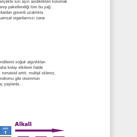
çekte sizi aşırı asidiklikten korumak
rlanıp paketlendiği tüm bu yağ
anlardan güvenli uzaklıkta
şamsal organlarınızı zarar
ndilerini soğuk algınlıkları
aha kolay etkilenir halde
romatoid artrit, multipl skleroz,
sendromu gibi otoimmün
nç yaşlarda...