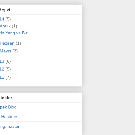
Arşivi
14
(5)
Aralık
(1)
Yin Yang ve Biz
Haziran
(1)
Mayıs
(3)
13
(6)
12
(5)
11
(7)
Linkler
İpek Blog
z Hastane
ng.master