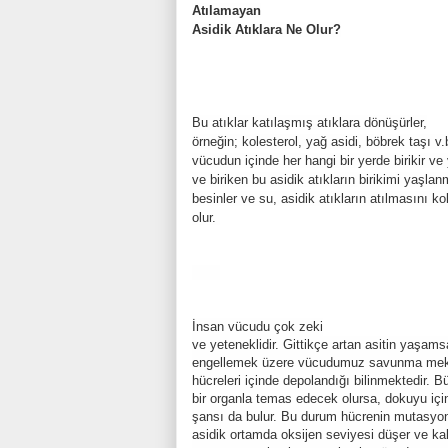
Atılamayan
Asidik Atıklara Ne Olur?
Bu atıklar katılaşmış atıklara dönüşürler,
örneğin; kolesterol, yağ asidi, böbrek taşı v
vücudun içinde her hangi bir yerde birikir ve
ve biriken bu asidik atıkların birikimi yaşlanm
besinler ve su, asidik atıkların atılmasını 
olur.
İnsan vücudu çok zeki
ve yeteneklidir. Gittikçe artan asitin yaşam
engellemek üzere vücudumuz savunma mekan
hücreleri içinde depolandığı bilinmektedir. 
bir organla temas edecek olursa, dokuyu içi
şansı da bulur. Bu durum hücrenin mutasyon
asidik ortamda oksijen seviyesi düşer ve ka