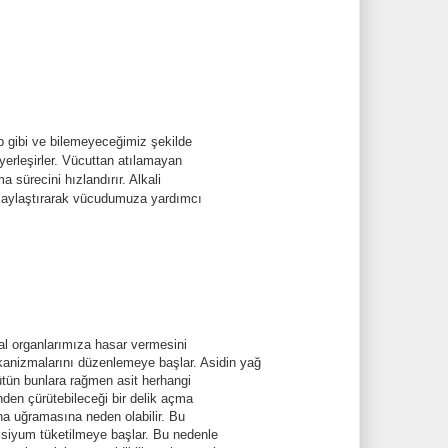
.b gibi ve bilemeyeceğimiz şekilde
 yerleşirler. Vücuttan atılamayan
a sürecini hızlandırır. Alkali
kolaylaştırarak vücudumuza yardımcı
sal organlarımıza hasar vermesini
izmalarını düzenlemeye başlar. Asidin yağ
Bütün bunlara rağmen asit herhangi
nden çürütebileceği bir delik açma
a uğramasına neden olabilir. Bu
lsiyum tüketilmeye başlar. Bu nedenle