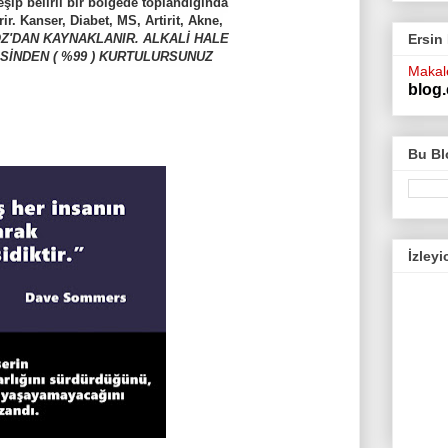
leşip belirli bir bölgede toplandığında
ir. Kanser, Diabet, MS, Artirit, Akne,
Z'DAN KAYNAKLANIR. ALKALİ HALE
Ersin
PSİNDEN ( %99 ) KURTULURSUNUZ
Makale
blog.
Bu Bl
İzleyi