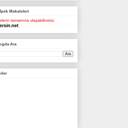
 İpek Makaleleri
lerin tamamına ulaşabilirsiniz:
ersin.net
ogda Ara
ciler